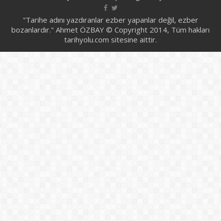
"Tarihe adını yazdıranlar ezber yapanlar değil, ezber
bozanlardır." Ahmet ÖZBAY © Copyright 2014, Tüm hakları
tarihyolu.com sitesine aittir.