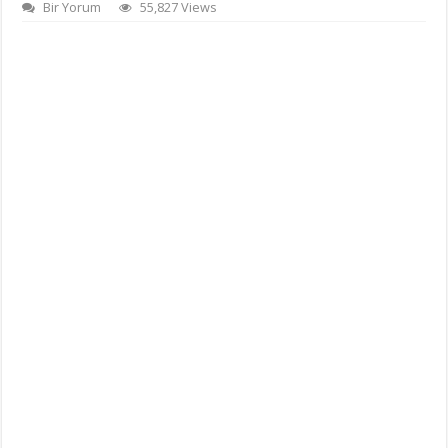
Bir Yorum
55,827 Views