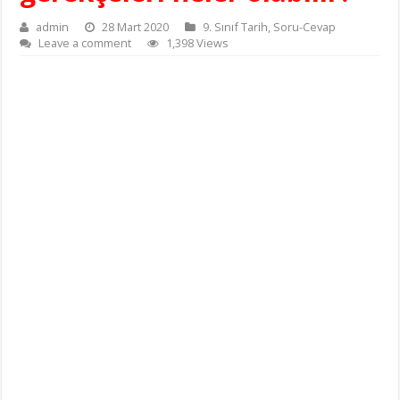
admin
28 Mart 2020
9. Sınıf Tarih
,
Soru-Cevap
Leave a comment
1,398 Views