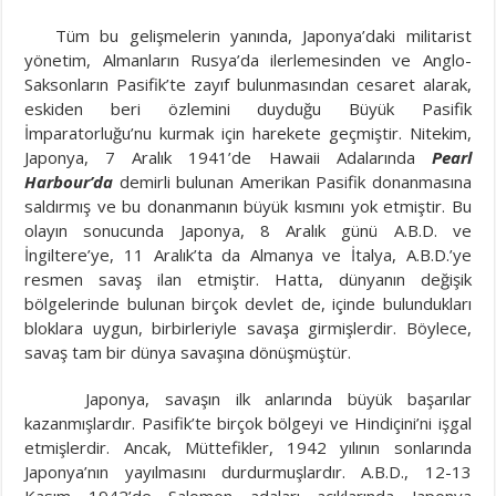
Tüm bu gelişmelerin yanında, Japonya’daki militarist
yönetim, Almanların Rusya’da ilerlemesinden ve Anglo-
Saksonların Pasifik’te zayıf bulunmasından cesaret alarak,
eskiden beri özlemini duyduğu Büyük Pasifik
İmparatorluğu’nu kurmak için harekete geçmiştir. Nitekim,
Japonya, 7 Aralık 1941’de Hawaii Adalarında
Pearl
Harbour’da
demirli bulunan Amerikan Pasifik donanmasına
saldırmış ve bu donanmanın büyük kısmını yok etmiştir. Bu
olayın sonucunda Japonya, 8 Aralık günü A.B.D. ve
İngiltere’ye, 11 Aralık’ta da Almanya ve İtalya, A.B.D.’ye
resmen savaş ilan etmiştir. Hatta, dünyanın değişik
bölgelerinde bulunan birçok devlet de, içinde bulundukları
bloklara uygun, birbirleriyle savaşa girmişlerdir. Böylece,
savaş tam bir dünya savaşına dönüşmüştür.
Japonya, savaşın ilk anlarında büyük başarılar
kazanmışlardır. Pasifik’te birçok bölgeyi ve Hindiçini’ni işgal
etmişlerdir. Ancak, Müttefikler, 1942 yılının sonlarında
Japonya’nın yayılmasını durdurmuşlardır. A.B.D., 12-13