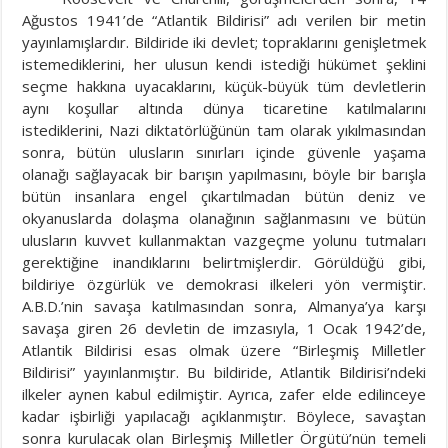
Ağustos 1941’de “Atlantik Bildirisi” adı verilen bir metin
yayınlamışlardır. Bildiride iki devlet; topraklarını genişletmek
istemediklerini, her ulusun kendi istediği hükümet şeklini
seçme hakkına uyacaklarını, küçük-büyük tüm devletlerin
aynı koşullar altında dünya ticaretine katılmalarını
istediklerini, Nazi diktatörlüğünün tam olarak yıkılmasından
sonra, bütün ulusların sınırları içinde güvenle yaşama
olanağı sağlayacak bir barışın yapılmasını, böyle bir barışla
bütün insanlara engel çıkartılmadan bütün deniz ve
okyanuslarda dolaşma olanağının sağlanmasını ve bütün
ulusların kuvvet kullanmaktan vazgeçme yolunu tutmaları
gerektiğine inandıklarını belirtmişlerdir. Görüldüğü gibi,
bildiriye özgürlük ve demokrasi ilkeleri yön vermiştir.
A.B.D.’nin savaşa katılmasından sonra, Almanya’ya karşı
savaşa giren 26 devletin de imzasıyla, 1 Ocak 1942’de,
Atlantik Bildirisi esas olmak üzere “Birleşmiş Milletler
Bildirisi” yayınlanmıştır. Bu bildiride, Atlantik Bildirisi’ndeki
ilkeler aynen kabul edilmiştir. Ayrıca, zafer elde edilinceye
kadar işbirliği yapılacağı açıklanmıştır. Böylece, savaştan
sonra kurulacak olan Birleşmiş Milletler Örgütü’nün temeli