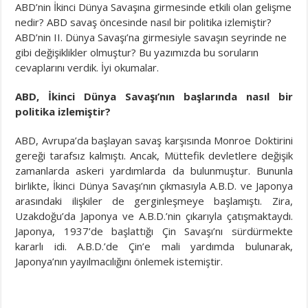
ABD’nin İkinci Dünya Savaşına girmesinde etkili olan gelişme
nedir? ABD savaş öncesinde nasıl bir politika izlemiştir?
ABD’nin II. Dünya Savaşı’na girmesiyle savaşın seyrinde ne
gibi değişiklikler olmuştur? Bu yazımızda bu soruların
cevaplarını verdik. İyi okumalar.
ABD, İkinci Dünya Savaşı’nın başlarında nasıl bir
politika izlemiştir?
ABD, Avrupa’da başlayan savaş karşısında Monroe Doktirini
gereği tarafsız kalmıştı. Ancak, Müttefik devletlere değişik
zamanlarda askeri yardımlarda da bulunmuştur. Bununla
birlikte, İkinci Dünya Savaşı’nın çıkmasıyla A.B.D. ve Japonya
arasındaki ilişkiler de gerginleşmeye başlamıştı. Zira,
Uzakdoğu’da Japonya ve A.B.D.’nin çıkarıyla çatışmaktaydı.
Japonya, 1937’de başlattığı Çin Savaşı’nı sürdürmekte
kararlı idi. A.B.D.’de Çin’e mali yardımda bulunarak,
Japonya’nın yayılmacılığını önlemek istemiştir.