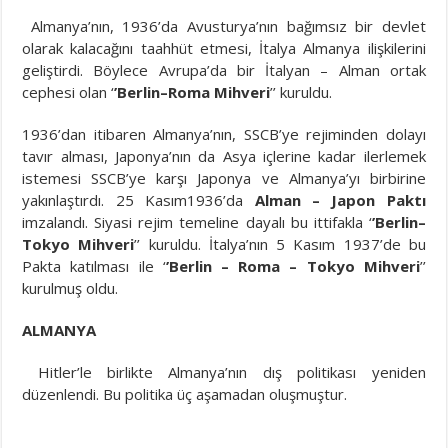
Almanya’nın, 1936’da Avusturya’nın bağımsız bir devlet
olarak kalacağını taahhüt etmesi, İtalya Almanya ilişkilerini
geliştirdi. Böylece Avrupa’da bir İtalyan – Alman ortak
cephesi olan ‘
’Berlin–Roma Mihveri
’’ kuruldu.
1936’dan itibaren Almanya’nın, SSCB’ye rejiminden dolayı
tavır alması, Japonya’nın da Asya içlerine kadar ilerlemek
istemesi SSCB’ye karşı Japonya ve Almanya’yı birbirine
yakınlaştırdı. 25 Kasım1936’da
Alman – Japon Paktı
imzalandı. Siyasi rejim temeline dayalı bu ittifakla ‘
’Berlin–
Tokyo
Mihveri
’’ kuruldu. İtalya’nın 5 Kasım 1937’de bu
Pakta katılması ile ‘
’Berlin – Roma – Tokyo Mihveri
’’
kurulmuş oldu.
ALMANYA
Hitler’le birlikte Almanya’nın dış politikası yeniden
düzenlendi. Bu politika üç aşamadan oluşmuştur.