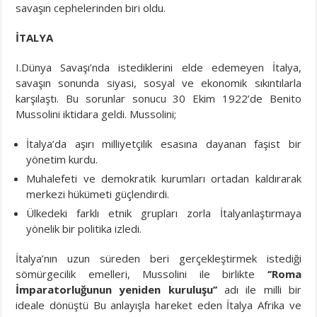
savaşın cephelerinden biri oldu.
İTALYA
I.Dünya Savaşı’nda istediklerini elde edemeyen İtalya,
savaşın sonunda siyasi, sosyal ve ekonomik sıkıntılarla
karşılaştı. Bu sorunlar sonucu 30 Ekim 1922’de Benito
Mussolini iktidara geldi. Mussolini;
İtalya’da aşırı milliyetçilik esasına dayanan faşist bir
yönetim kurdu.
Muhalefeti ve demokratik kurumları ortadan kaldırarak
merkezi hükümeti güçlendirdi.
Ülkedeki farklı etnik grupları zorla İtalyanlaştırmaya
yönelik bir politika izledi.
İtalya’nın uzun süreden beri gerçekleştirmek istediği
sömürgecilik emelleri, Mussolini ile birlikte
‘’Roma
İmparatorluğunun yeniden kuruluşu’’
adı ile milli bir
ideale dönüştü Bu anlayışla hareket eden İtalya Afrika ve