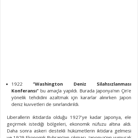
1922
‘’Washington Deniz Silahsızlanması
Konferansı’’
bu amaçla yapıldı. Burada Japonya’nın Çin’e
yönelik tehdidini azaltmak için kararlar alınırken Japon
deniz kuvvetleri de sınırlandırıldı.
Liberallerin iktidarda olduğu 1927’ye kadar Japonya, ele
geçirmek istediği bölgeleri, ekonomik nüfuzu altına aldı.
Daha sonra askeri destekli hükümetlerin iktidara gelmesi
ve 1929 Ekonomik Buhranı’nın çıkması, Japonya’nın yumuşak