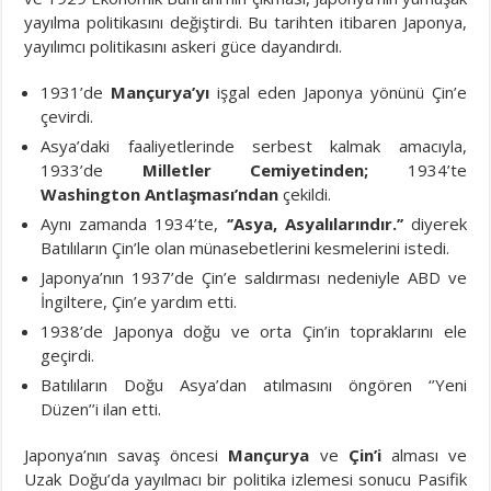
yayılma politikasını değiştirdi. Bu tarihten itibaren Japonya,
yayılımcı politikasını askeri güce dayandırdı.
1931’de
Mançurya’yı
işgal eden Japonya yönünü Çin’e
çevirdi.
Asya’daki faaliyetlerinde serbest kalmak amacıyla,
1933’de
Milletler Cemiyetinden;
1934’te
Washington Antlaşması’ndan
çekildi.
Aynı zamanda 1934’te,
‘’Asya, Asyalılarındır.’’
diyerek
Batılıların Çin’le olan münasebetlerini kesmelerini istedi.
Japonya’nın 1937’de Çin’e saldırması nedeniyle ABD ve
İngiltere, Çin’e yardım etti.
1938’de Japonya doğu ve orta Çin’in topraklarını ele
geçirdi.
Batılıların Doğu Asya’dan atılmasını öngören ‘’Yeni
Düzen’’i ilan etti.
Japonya’nın savaş öncesi
Mançurya
ve
Çin’i
alması ve
Uzak Doğu’da yayılmacı bir politika izlemesi sonucu Pasifik