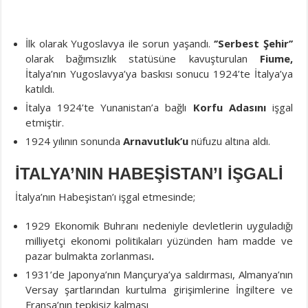
İlk olarak Yugoslavya ile sorun yaşandı.
‘’Serbest Şehir’’
olarak bağımsızlık statüsüne kavuşturulan
Fiume,
İtalya’nın Yugoslavya’ya baskısı sonucu 1924’te İtalya’ya
katıldı.
İtalya 1924’te Yunanistan’a bağlı
Korfu Adasını
işgal
etmiştir.
1924 yılının sonunda
Arnavutluk’u
nüfuzu altına aldı.
İTALYA’NIN HABEŞİSTAN’I İŞGALİ
İtalya’nın Habeşistan’ı işgal etmesinde;
1929 Ekonomik Buhranı nedeniyle devletlerin uyguladığı
milliyetçi ekonomi politikaları yüzünden ham madde ve
pazar bulmakta zorlanması
.
1931’de Japonya’nın Mançurya’ya saldırması, Almanya’nın
Versay şartlarından kurtulma girişimlerine İngiltere ve
Fransa’nın tepkisiz kalması