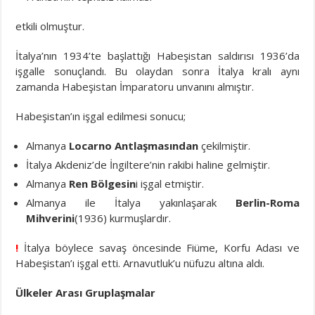
etkili olmuştur.
İtalya’nın 1934’te başlattığı Habeşistan saldırısı 1936’da
işgalle sonuçlandı. Bu olaydan sonra İtalya kralı aynı
zamanda Habeşistan İmparatoru unvanını almıştır.
Habeşistan’ın işgal edilmesi sonucu;
Almanya
Locarno Antlaşmasından
çekilmiştir.
İtalya Akdeniz’de İngiltere’nin rakibi haline gelmiştir.
Almanya
Ren Bölgesin
i işgal etmiştir.
Almanya ile İtalya yakınlaşarak
Berlin-Roma
Mihverini
(1936) kurmuşlardır.
!
İtalya böylece savaş öncesinde Fiüme, Korfu Adası ve
Habeşistan’ı işgal etti. Arnavutluk’u nüfuzu altına aldı.
Ülkeler Arası Gruplaşmalar