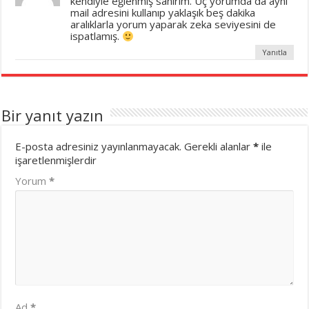
kendiyle eğlenmiş sanırım. Üç yorumda da aynı
mail adresini kullanıp yaklaşık beş dakika
aralıklarla yorum yaparak zeka seviyesini de
ispatlamış.
Yanıtla
Bir yanıt yazın
E-posta adresiniz yayınlanmayacak.
Gerekli alanlar
*
ile
işaretlenmişlerdir
Yorum
*
Ad
*