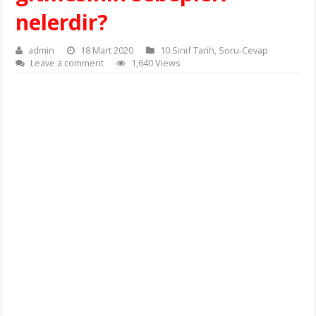
nelerdir?
admin
18 Mart 2020
10.Sınıf Tarih
,
Soru-Cevap
Leave a comment
1,640 Views