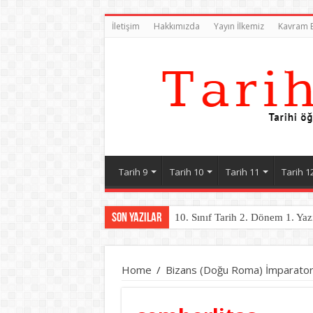
İletişim
Hakkımızda
Yayın İlkemiz
Kavram B
Tarih 9
Tarih 10
Tarih 11
Tarih 1
Son Yazılar
10. Sınıf Tarih 2. Dönem 1. Yaz
Home
/
Bizans (Doğu Roma) İmparatorl