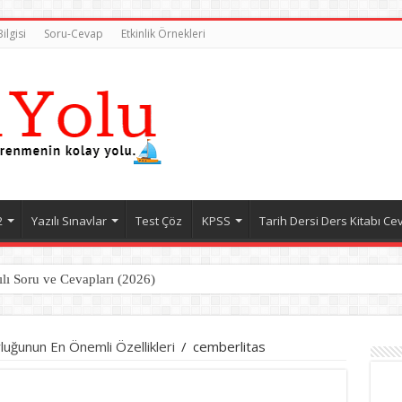
ilgisi
Soru-Cevap
Etkinlik Örnekleri
2
Yazılı Sınavlar
Test Çöz
KPSS
Tarih Dersi Ders Kitabı Ce
ılı Soru ve Cevapları (2026)
uğunun En Önemli Özellikleri
/
cemberlitas