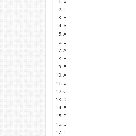
B
E
E
A
A
E
A
E
E
A
D
C
D
B
D
C
E