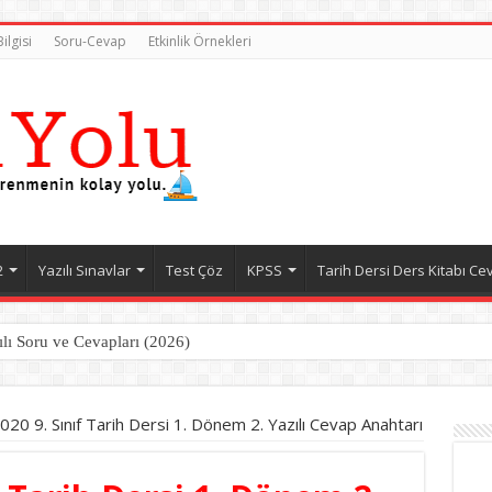
ilgisi
Soru-Cevap
Etkinlik Örnekleri
2
Yazılı Sınavlar
Test Çöz
KPSS
Tarih Dersi Ders Kitabı Ce
ılı Soru ve Cevapları (2026)
20 9. Sınıf Tarih Dersi 1. Dönem 2. Yazılı Cevap Anahtarı