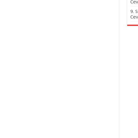
Cev
9. 
Cev