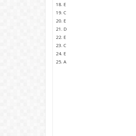
E
C
E
D
E
C
E
A