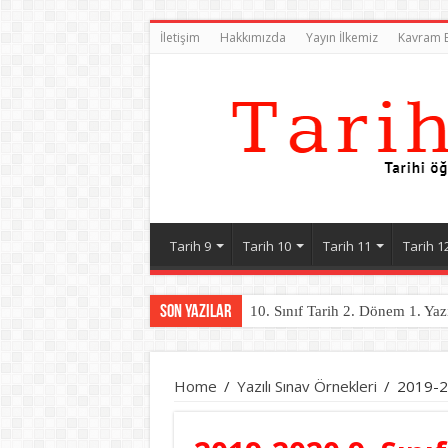
İletişim
Hakkımızda
Yayın İlkemiz
Kavram B
Tarih 9
Tarih 10
Tarih 11
Tarih 1
Son Yazılar
10. Sınıf Tarih 2. Dönem 1. Yaz
Home
/
Yazılı Sınav Örnekleri
/
2019-20