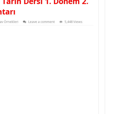
f Tarih Dersi 1. Dönem 2.
htarı
nav Örnekleri
Leave a comment
5,448 Views