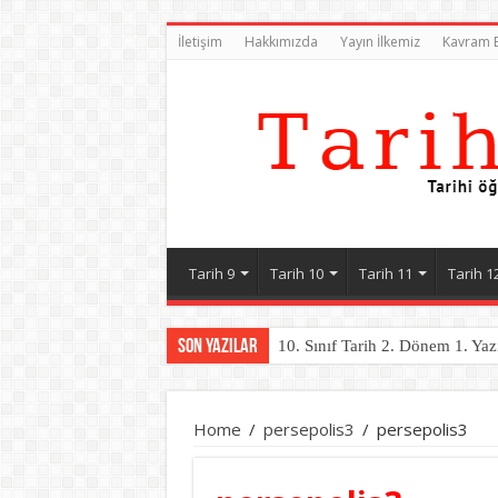
İletişim
Hakkımızda
Yayın İlkemiz
Kavram B
Tarih 9
Tarih 10
Tarih 11
Tarih 1
Son Yazılar
10. Sınıf Tarih 2. Dönem 1. Yaz
Home
/
persepolis3
/
persepolis3