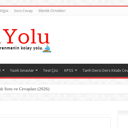
ilgisi
Soru-Cevap
Etkinlik Örnekleri
2
Yazılı Sınavlar
Test Çöz
KPSS
Tarih Dersi Ders Kitabı Ce
ılı Soru ve Cevapları (2026)