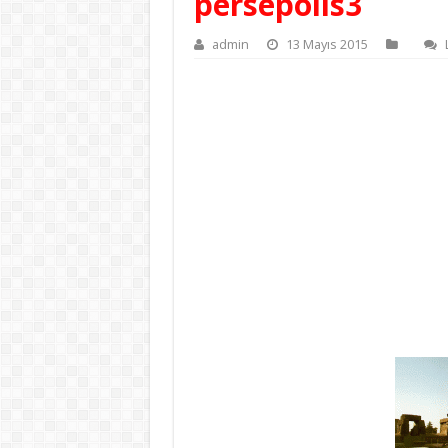
persepolis3
admin
13 Mayıs 2015