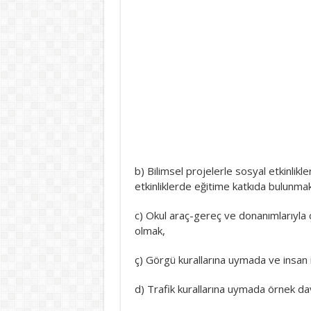
b) Bilimsel projelerle sosyal etkinlikl
etkinliklerde eğitime katkıda bulunm
c) Okul araç-gereç ve donanımlarıyla
olmak,
ç) Görgü kurallarına uymada ve insan i
d) Trafik kurallarına uymada örnek da