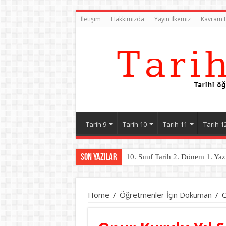
İletişim
Hakkımızda
Yayın İlkemiz
Kavram B
Tarih 9
Tarih 10
Tarih 11
Tarih 1
Son Yazılar
10. Sınıf Tarih 2. Dönem 1. Yaz
11. Sınıf Tarih 2. Dönem 1. Yaz
Home
/
Öğretmenler İçin Doküman
/
O