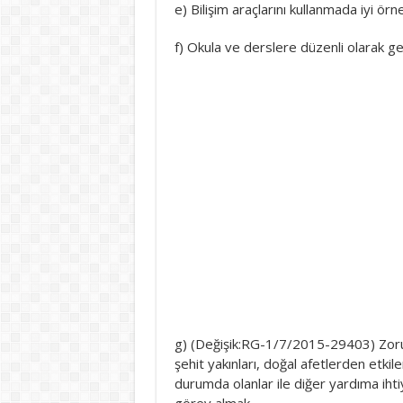
e) Bilişim araçlarını kullanmada iyi ör
f) Okula ve derslere düzenli olarak g
g) (Değişik:RG-1/7/2015-29403) Zorun
şehit yakınları, doğal afetlerden etkil
durumda olanlar ile diğer yardıma iht
görev almak,