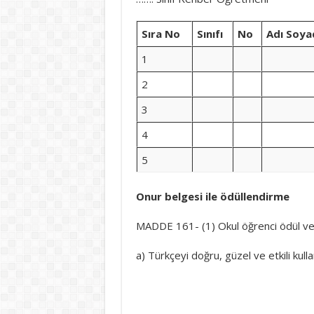
Sıra No
Sınıfı
No
Adı Soya
1
2
3
4
5
Onur belgesi ile ödüllendirme
MADDE 161- (1) Okul öğrenci ödül ve d
a) Türkçeyi doğru, güzel ve etkili kul