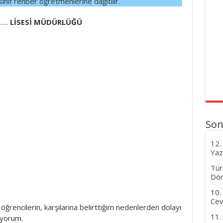
sınıf rehber öğretmenlerine dağıtılır.
..
LİSESİ MÜDÜRLÜĞÜ
Son
12.
Yaz
Tür
Dön
10.
Cev
ı öğrencilerin, karşılarına belirttiğim nedenlerden dolayı
11.
iyorum.