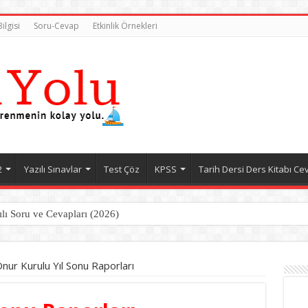
ilgisi
Soru-Cevap
Etkinlik Örnekleri
2
Yazılı Sınavlar
Test Çöz
KPSS
Tarih Dersi Ders Kitabı Ce
ılı Soru ve Cevapları (2026)
ılı Soru ve Cevapları (2026)
nur Kurulu Yıl Sonu Raporları