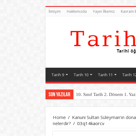
İletişim
Hakkımızda
Yayın İlkemiz
Kavram B
Tarih 9
Tarih 10
Tarih 11
Tarih 1
Son Yazılar
10. Sınıf Tarih 2. Dönem 1. Yaz
Home
/
Kanuni Sultan Süleyman'ın dona
nelerdir?
/
03q14kaorcv