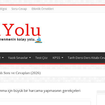
ilgisi
Soru-Cevap
Etkinlik Örnekleri
2
Yazılı Sınavlar
Test Çöz
KPSS
Tarih Dersi Ders Kitabı Ce
ılı Soru ve Cevapları (2026)
nma için büyük bir harcama yapmasının gerekçeleri