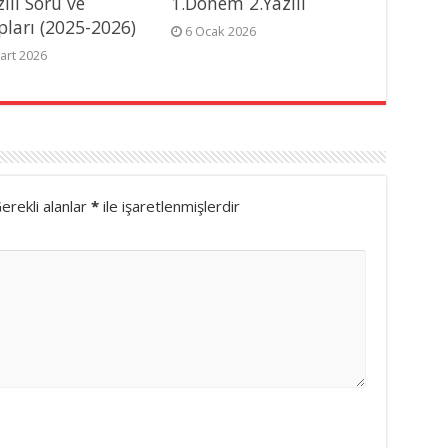
zılı Soru ve
1.Dönem 2.Yazılı
pları (2025-2026)
6 Ocak 2026
art 2026
erekli alanlar
*
ile işaretlenmişlerdir