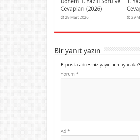
Dönem 1. Yazılı Soru ve
1. Ya
Cevapları (2026)
Ceva
29 Mart 2026
29 M
Bir yanıt yazın
E-posta adresiniz yayınlanmayacak.
G
Yorum
*
Ad
*