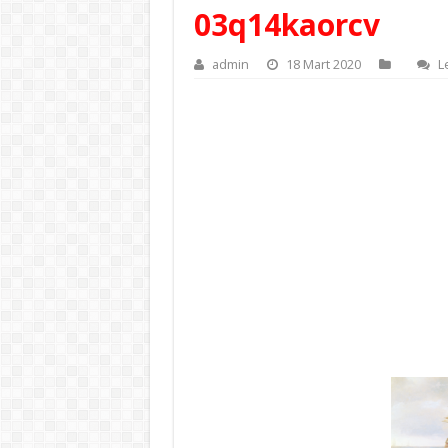
03q14kaorcv
admin
18 Mart 2020
L