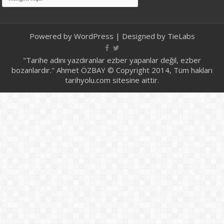
Powered by
WordPress
| Designed by
TieLabs
"Tarihe adını yazdıranlar ezber yapanlar değil, ezber
bozanlardır." Ahmet ÖZBAY © Copyright 2014, Tüm hakları
tarihyolu.com sitesine aittir.