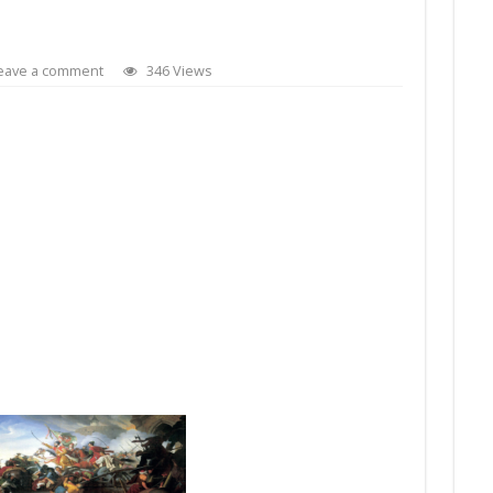
eave a comment
346 Views