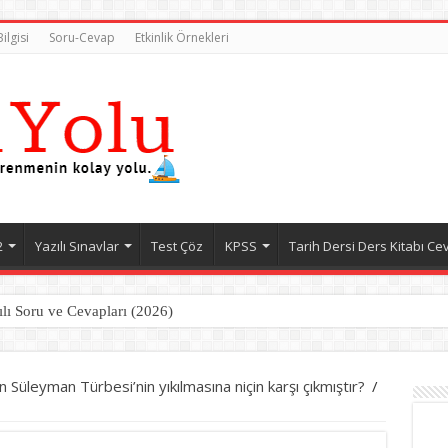
ilgisi
Soru-Cevap
Etkinlik Örnekleri
2
Yazılı Sınavlar
Test Çöz
KPSS
Tarih Dersi Ders Kitabı Ce
ılı Soru ve Cevapları (2026)
 Süleyman Türbesi’nin yıkılmasına niçin karşı çıkmıştır?
/