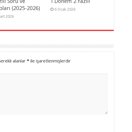
zılı Soru ve
1.Dönem 2.Yazılı
pları (2025-2026)
6 Ocak 2026
art 2026
erekli alanlar
*
ile işaretlenmişlerdir