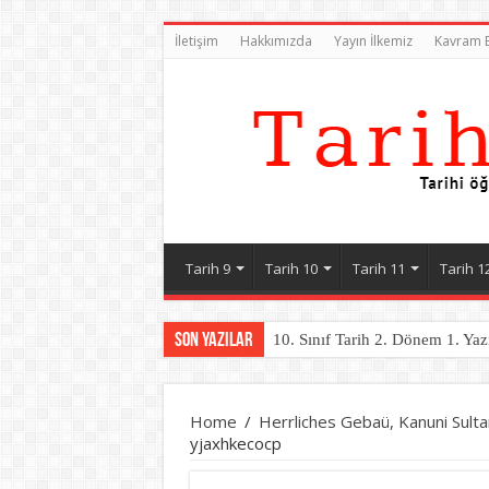
İletişim
Hakkımızda
Yayın İlkemiz
Kavram B
Tarih 9
Tarih 10
Tarih 11
Tarih 1
Son Yazılar
10. Sınıf Tarih 2. Dönem 1. Yaz
Home
/
Herrliches Gebaü, Kanuni Sultan
yjaxhkecocp