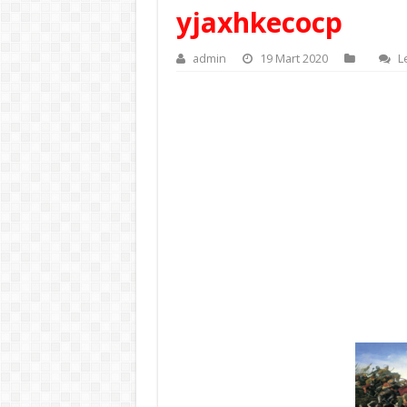
yjaxhkecocp
admin
19 Mart 2020
L