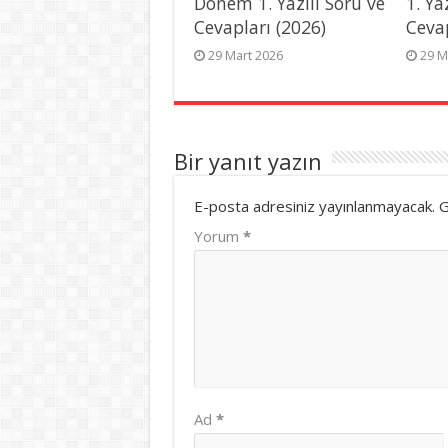
Dönem 1. Yazılı Soru ve
1. Ya
Cevapları (2026)
Ceva
29 Mart 2026
29 M
Bir yanıt yazın
E-posta adresiniz yayınlanmayacak.
G
Yorum
*
Ad
*