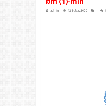
bm (1)-min
admin
12 Şubat 2020