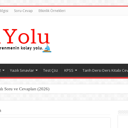
ilgisi
Soru-Cevap
Etkinlik Örnekleri
2
Yazılı Sınavlar
Test Çöz
KPSS
Tarih Dersi Ders Kitabı Ce
ılı Soru ve Cevapları (2026)
n