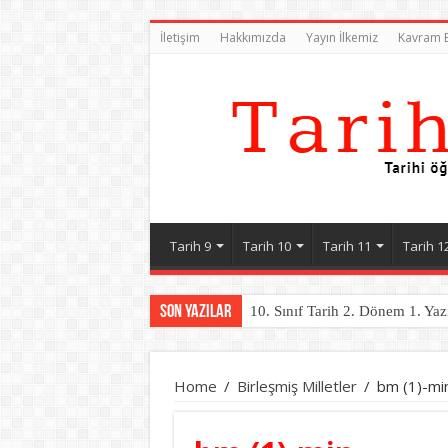
İletişim
Hakkımızda
Yayın İlkemiz
Kavram B
Tarih 9
Tarih 10
Tarih 11
Tarih 1
Son Yazılar
10. Sınıf Tarih 2. Dönem 1. Yaz
Home
/
Birleşmiş Milletler
/
bm (1)-mi