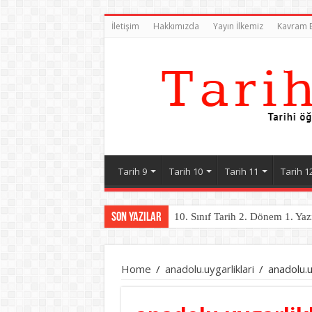
İletişim
Hakkımızda
Yayın İlkemiz
Kavram B
Tarih 9
Tarih 10
Tarih 11
Tarih 1
Son Yazılar
10. Sınıf Tarih 2. Dönem 1. Yaz
Home
/
anadolu.uygarliklari
/
anadolu.u