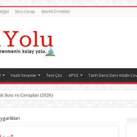
ilgisi
Soru-Cevap
Etkinlik Örnekleri
2
Yazılı Sınavlar
Test Çöz
KPSS
Tarih Dersi Ders Kitabı Ce
ılı Soru ve Cevapları (2026)
ygarliklari