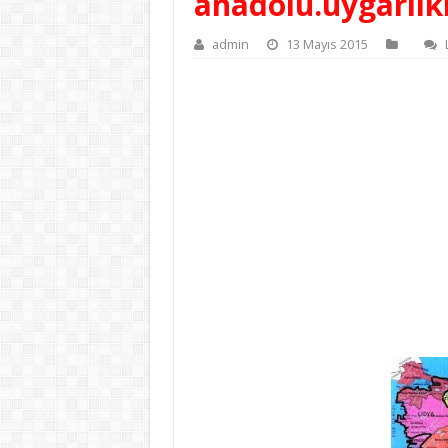
anadolu.uygarlikl
admin
13 Mayıs 2015