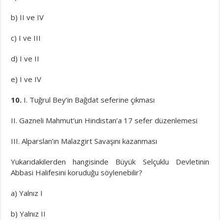
b) II ve IV
c) I ve III
d) I ve II
e) I ve IV
10.
I. Tuğrul Bey’in Bağdat seferine çıkması
II. Gazneli Mahmut’un Hindistan’a 17 sefer düzenlemesi
III. Alparslan’ın Malazgirt Savaşını kazanması
Yukarıdakilerden hangisinde Büyük Selçuklu Devletinin
Abbasi Halifesini koruduğu söylenebilir?
a) Yalnız I
b) Yalnız II