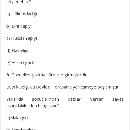
söylenebilir?
a) Hükümdarlığı
b) Dini Yapıyı
c) Hukuki Yapıyı
d) Halifeliği
e) Askeri gücü
8.
Gazneliler yıkılma sürecine girmişlerdir.
Büyük Selçuklu Devleti Horasan’a yerleşmeye başlamıştır.
Yukarıda sonuçlarından bazıları verilen savaş
aşağıdakilerden hangisidir?
a)Malazgirt
b) Dandanakan