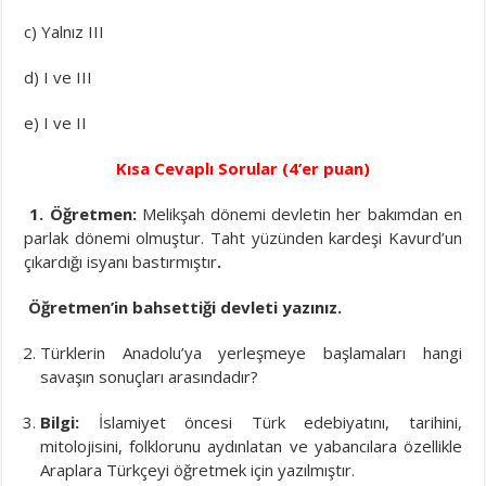
c) Yalnız III
d) I ve III
e) I ve II
Kısa Cevaplı Sorular (4’er puan)
1.
Öğretmen:
Melikşah dönemi devletin her bakımdan en
parlak dönemi olmuştur. Taht yüzünden kardeşi Kavurd’un
çıkardığı isyanı bastırmıştır
.
Öğretmen’in bahsettiği devleti yazınız.
Türklerin Anadolu’ya yerleşmeye başlamaları hangi
savaşın sonuçları arasındadır?
Bilgi:
İslamiyet öncesi Türk edebiyatını, tarihini,
mitolojisini, folklorunu aydınlatan ve yabancılara özellikle
Araplara Türkçeyi öğretmek için yazılmıştır.