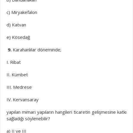
c) Miryakefalon
d) Katvan
e) Kösedağ
9.
Karahanlılar döneminde;
I. Ribat
II. Kümbet
III. Medrese
IV. Kervansaray
yapılan mimari yapıların hangileri ticaretin gelişmesine katkı
sağladığı söylenebilir?
a) II ve III