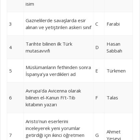
isim
Gaznelilerde savaşlarda esir
3
C
Farabi
alınan ve yetiştirilen askeri sınıf
Tarihte bilinen ilk Türk
Hasan
4
D
mutasavvıfı
Sabbah
Müslümanların fethinden sonra
5
E
Türkmen
İspanya’ya verdikleri ad
Avrupa’da Avicenna olarak
6
bilinen el-Kanun Fi’t-Tıb
F
Talas
kitabının yazarı
Aristo’nun eserlerini
inceleyerek yeni yorumlar
Ahmet
7
getirdiği için ikinci öğretmen
G
Yesevi