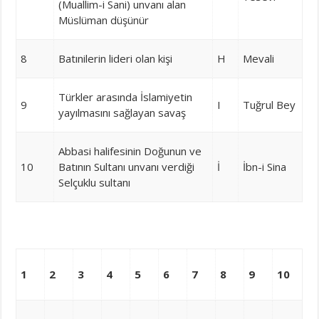
(Muallim-i Sani) unvanı alan
Müslüman düşünür
8
Batınilerin lideri olan kişi
H
Mevali
Türkler arasında İslamiyetin
9
I
Tuğrul Bey
yayılmasını sağlayan savaş
Abbasi halifesinin Doğunun ve
10
Batının Sultanı unvanı verdiği
İ
İbn-i Sina
Selçuklu sultanı
1
2
3
4
5
6
7
8
9
10