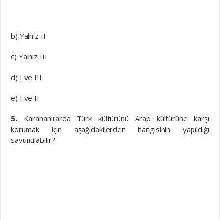
b) Yalnız II
c) Yalnız III
d) I ve III
e) I ve II
5.
Karahanlılarda Türk kültürünü Arap kültürüne karşı
korumak için aşağıdakilerden hangisinin yapıldığı
savunulabilir?