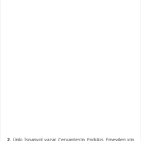
2.
Ünlü İspanyol yazar Cervantes‘in Endülüs Emevileri için