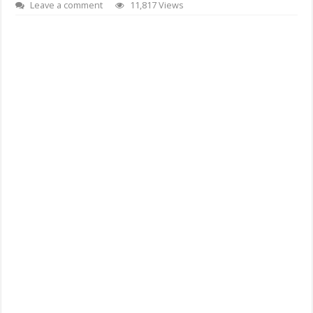
Leave a comment
11,817 Views