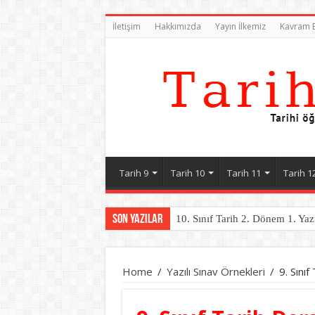
İletişim
Hakkımızda
Yayın İlkemiz
Kavram B
Tarih 9
Tarih 10
Tarih 11
Tarih 1
Son Yazılar
10. Sınıf Tarih 2. Dönem 1. Yaz
Home
/
Yazılı Sınav Örnekleri
/
9. Sınıf