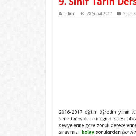
9. Sınıf Tarih Der
admin
28 Şubat 2017
Yazılı 
2016-2017 eğitim öğretim yılının tüm
sene tarihyolu.com eğitim sitesi olara
seviyelerine göre zorluk derecelerine 
sınavımızı
kolay
sorulardan
(sorula