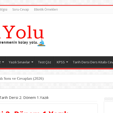
ilgisi
Soru-Cevap
Etkinlik Örnekleri
2
Yazılı Sınavlar
Test Çöz
KPSS
Tarih Dersi Ders Kitabı Ce
ılı Soru ve Cevapları (2026)
 Tarih Dersi 2. Dönem 1.Yazılı