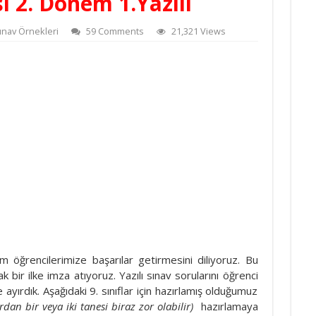
si 2. Dönem 1.Yazılı
Sınav Örnekleri
59 Comments
21,321 Views
 öğrencilerimize başarılar getirmesini diliyoruz. Bu
k bir ilke imza atıyoruz. Yazılı sınav sorularını öğrenci
ayırdık. Aşağıdaki 9. sınıflar için hazırlamış olduğumuz
rdan bir veya iki tanesi biraz zor olabilir)
hazırlamaya