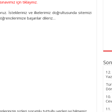
sınavımız için tıklayınız.
yoruz. İstekleriniz ve ilkelerimiz doğrultusunda sitemizi
rencilerimize başarılar dileriz…
Son
12.
Yaz
Tür
Dön
10.
Cev
11.
nlerinizin sizleri sorumlu tuttuğu yerleri iyi bilmeniz