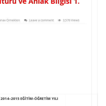
türü ve Ahlak Bilgisi 1.
Sınav Örnekleri
Leave a comment
3,576 Views
2014–2015 EĞİTİM-ÖĞRETİM YILI