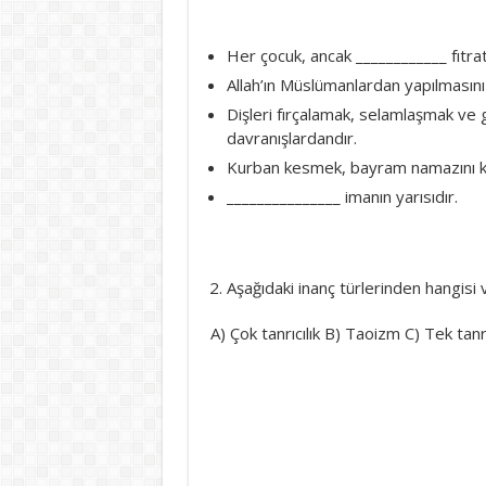
Her çocuk, ancak ____________ fıtra
Allah’ın Müslümanlardan yapılmasını 
Dişleri fırçalamak, selamlaşmak ve 
davranışlardandır.
Kurban kesmek, bayram namazını kıl
_______________ imanın yarısıdır.
Aşağıdaki inanç türlerinden hangisi 
A) Çok tanrıcılık B) Taoizm C) T