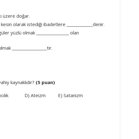
tı üzere doğar.
kesin olarak istediği ibadetlere ____________denir.
güler yüzlü olmak _______________ olan
mak ________________tir.
vahiy kaynaklıdır?
(5 puan)
ek tanrıcılık D) Ateizm E) Satanizm