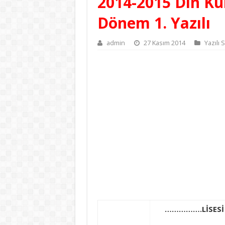
2014-2015 Din Kül
Dönem 1. Yazılı
admin
27 Kasım 2014
Yazılı 
…………….LİSESİ 