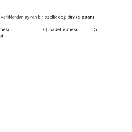
varlıklardan ayıran bir özellik değildir?
(5 puan)
ünebilmesi C) İbadet etmesi D)
i