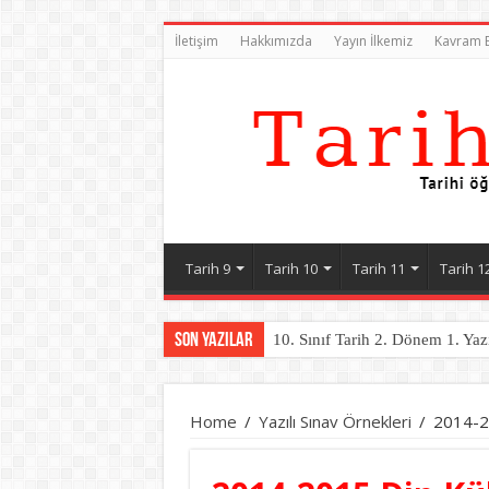
İletişim
Hakkımızda
Yayın İlkemiz
Kavram B
Tarih 9
Tarih 10
Tarih 11
Tarih 1
Son Yazılar
10. Sınıf Tarih 2. Dönem 1. Yaz
11. Sınıf Tarih 2. Dönem 1. Yaz
Home
/
Yazılı Sınav Örnekleri
/
2014-20