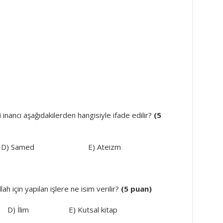
iği inancı aşağıdakilerden hangisiyle ifade edilir?
(5
Tevhit D) Samed E) Ateizm
lah için yapılan işlere ne isim verilir?
(5 puan)
 D) İlim E) Kutsal kitap