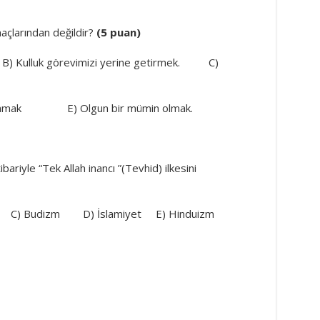
açlarından değildir?
(5 puan)
 Kulluk görevimizi yerine getirmek. C)
kazanmak E) Olgun bir mümin olmak.
bariyle “Tek Allah inancı ”(Tevhid) ilkesini
 C) Budizm D) İslamiyet E) Hinduizm