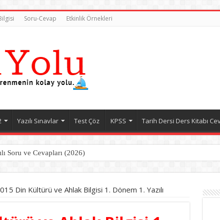
ilgisi
Soru-Cevap
Etkinlik Örnekleri
2
Yazılı Sınavlar
Test Çöz
KPSS
Tarih Dersi Ders Kitabı Ce
ılı Soru ve Cevapları (2026)
ılı Soru ve Cevapları (2026)
15 Din Kültürü ve Ahlak Bilgisi 1. Dönem 1. Yazılı