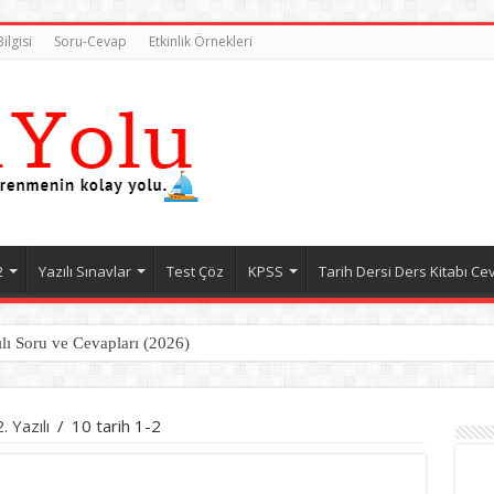
ilgisi
Soru-Cevap
Etkinlik Örnekleri
2
Yazılı Sınavlar
Test Çöz
KPSS
Tarih Dersi Ders Kitabı Ce
ılı Soru ve Cevapları (2026)
 Yazılı
/
10 tarih 1-2