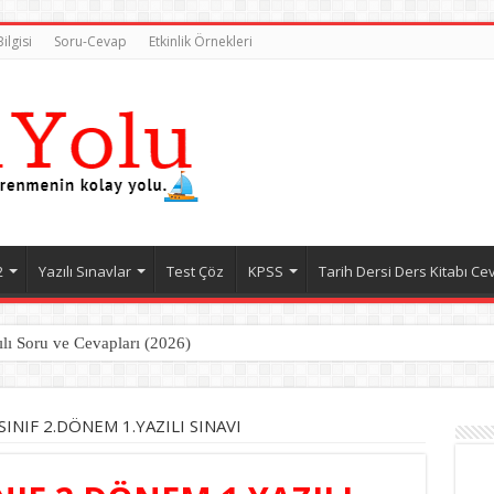
ilgisi
Soru-Cevap
Etkinlik Örnekleri
2
Yazılı Sınavlar
Test Çöz
KPSS
Tarih Dersi Ders Kitabı Ce
ılı Soru ve Cevapları (2026)
SINIF 2.DÖNEM 1.YAZILI SINAVI