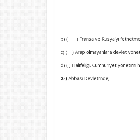
b) ( ) Fransa ve Rusya’yı fethetme
c) ( ) Arap olmayanlara devlet yöne
d) ( ) Halifeliği, Cumhuriyet yönetimi
2-)
Abbasi Devleti’nde;