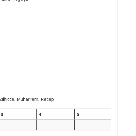
 Zilhicce, Muharrem, Recep
3
4
5