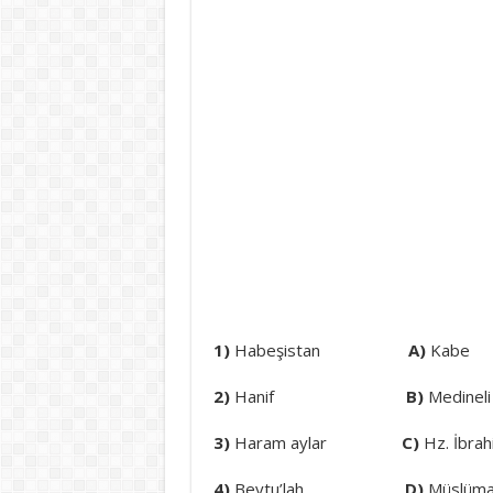
1)
Habeşistan
A)
Kabe
2)
Hanif
B)
Medineli
3)
Haram aylar
C)
Hz. İbrah
4)
Beytu’lah
D)
Müslüman