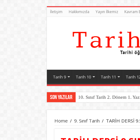
İletişim
Hakkımızda
Yayın İlkemiz
Kavram B
Tarih 9
Tarih 10
Tarih 11
Tarih 1
Son Yazılar
10. Sınıf Tarih 2. Dönem 1. Yaz
Home
/
9. Sınıf Tarih
/
TARİH DERSİ 9.