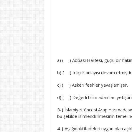
a) ( ) Abbasi Halifesi, güçlü bir hak
b) ( ) Irkçılık anlayışı devam etmiştir
c) ( ) Askeri fetihler yavaşlamıştır.
d) ( ) Değerli bilim adamları yetiştiri
3-)
İslamiyet öncesi Arap Yarımadas
bu şekilde isimlendirilmesinin temel n
4-)
Aşağıdaki ifadeleri uygun olan açıkl