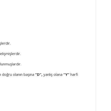
şlerdir.
elişmişlerdir.
lunmuşlardır.
an doğru olanın başına
“D”,
yanlış olana
“Y”
harfi