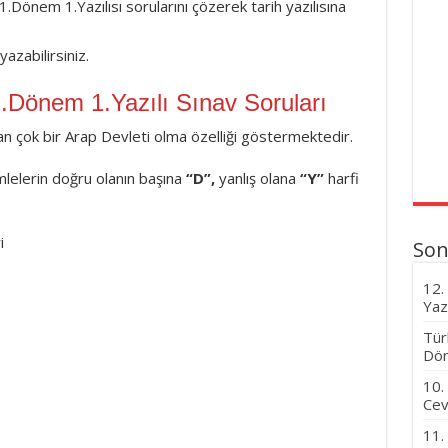
1.Dönem 1.Yazılısı sorularını çözerek tarih yazılısına
azabilirsiniz.
 2.Dönem 1.Yazılı Sınav Soruları
n çok bir Arap Devleti olma özelliği göstermektedir.
lelerin doğru olanın başına
“D”,
yanlış olana
“Y”
harfi
i
Son
12.
Yaz
Tür
Dön
10.
Cev
11.