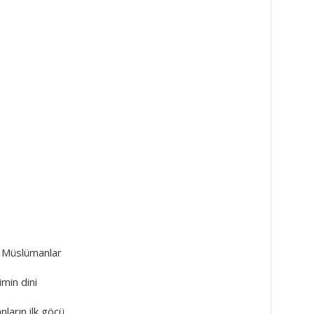
 Müslümanlar
imin dini
ların ilk göçü