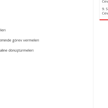
Cev
9. 
Cev
leri
timinde görev vermeleri
 haline dönüştürmeleri