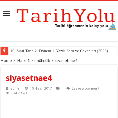
10. Sınıf Tarih 2. Dönem 1. Yazılı Soru ve Cevapları (2026)
Home
/
Hace Nizamülmülk
/
siyasetnae4
siyasetnae4
admin
10 Nisan 2017
Leave a comment
614 Views